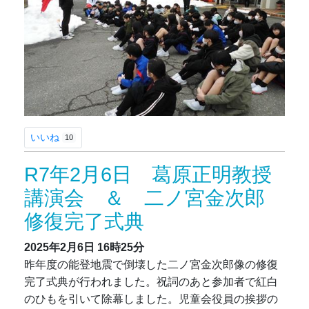
いいね
10
R7年2月6日 葛原正明教授
講演会 ＆ 二ノ宮金次郎
修復完了式典
2025年2月6日
16時25分
昨年度の能登地震で倒壊した二ノ宮金次郎像の修復
完了式典が行われました。祝詞のあと参加者で紅白
のひもを引いて除幕しました。児童会役員の挨拶の