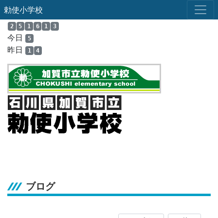
勅使小学校
2
5
1
6
1
3
今日
5
昨日
1
4
ブログ