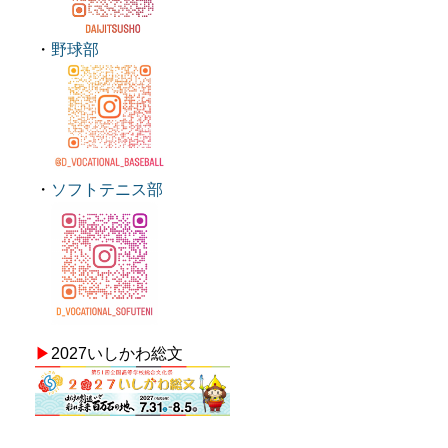
・
野球部
・
ソフトテニス部
▶
2027いしかわ総文