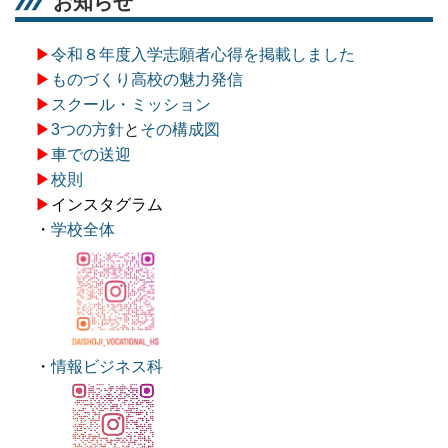
お知らせ
▶
令和８年度入学志願者心得を掲載しました
▶
ものづくり高校の魅力発信
▶
スクール・ミッション
▶
3つの方針
と
その構成図
▶
車での送迎
▶
校則
▶
インスタグラム
・
学校全体
・
情報ビジネス科