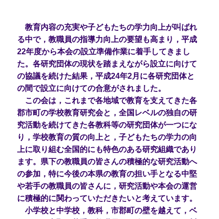
教育内容の充実や子どもたちの学力向上が叫ばれ
る中で，
教職員の指導力向上の要望も高まり，平成
22年度から本会の
設立準備作業に着手してきまし
た。各研究団体の現状を踏まえ
ながら設立に向けて
の協議を続けた結果，平成24年2月に各研
究団体と
の間で設立に向けての合意がされました。
この会は，これまで各地域で教育を支えてきた各
郡市町の学
校教育研究会と，全国レベルの独自の研
究活動を続けてきた
各教科等の研究団体が一つにな
り，学校教育の質の向上と，
子どもたちの学力の向
上に取り組む全国的にも特色のある研
究組織であり
ます。県下の教職員の皆さんの積極的な研究活
動へ
の参加，特に今後の本県の教育の担い手となる中堅
や若手の教職員の皆さんに，
研究活動や本会の運営
に積極的に関わっていただきたいと考えています。
小学校と中学校，教科，市郡町の壁を越えて，ベ