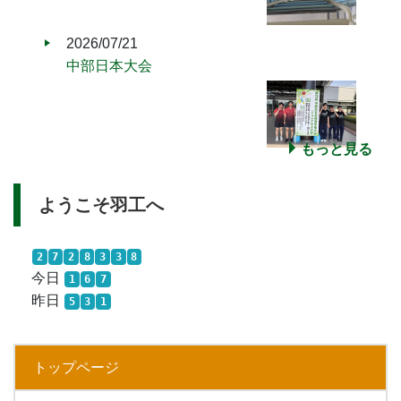
2026/07/21
中部日本大会
もっと見る
ようこそ羽工へ
2
7
2
8
3
3
8
今日
1
6
7
昨日
5
3
1
トップページ