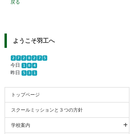
戻る
ようこそ羽工へ
2
7
2
8
2
7
5
今日
1
0
4
昨日
5
3
1
トップページ
スクールミッションと３つの方針
学校案内