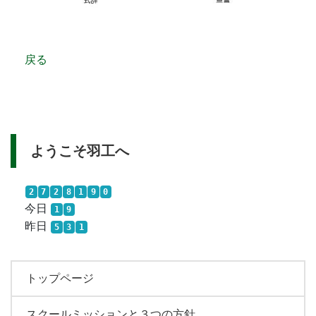
戻る
ようこそ羽工へ
2
7
2
8
1
9
0
今日
1
9
昨日
5
3
1
トップページ
スクールミッションと３つの方針