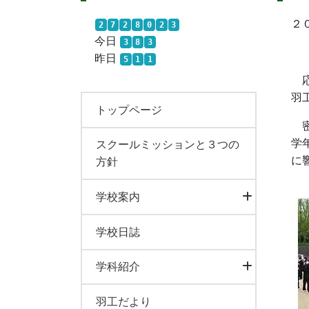
２
2
7
2
8
0
2
3
今日
3
8
3
昨日
5
1
1
応
羽
トップページ
密
学
スクールミッションと３つの
に
方針
学校案内
学校日誌
学科紹介
羽工だより