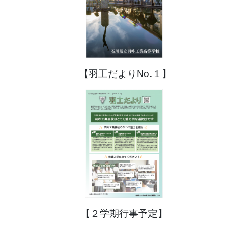
【羽工だよりNo.１】
【２学期行事予定】