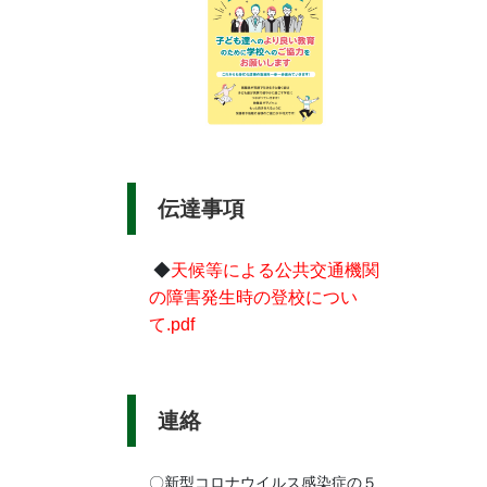
伝達事項
◆
天候等による公共交通機関
の障害発生時の登校につい
て.pdf
連絡
〇新型コロナウイルス感染症の５