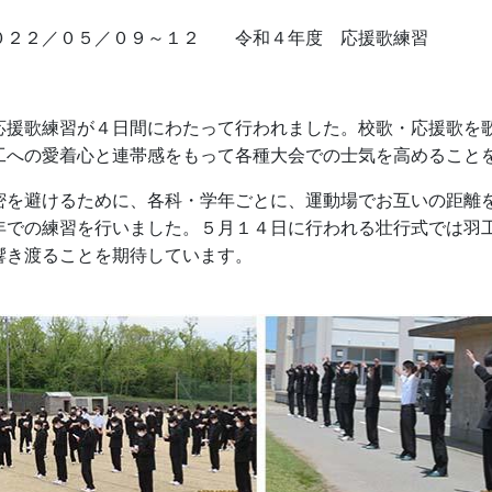
０２２／０５／０９～１２ 令和４年度 応援歌練習
援歌練習が４日間にわたって行われました。校歌・応援歌を歌
工への愛着心と連帯感をもって各種大会での士気を高めること
を避けるために、各科・学年ごとに、運動場でお互いの距離を
年での練習を行いました。５月１４日に行われる壮行式では羽
響き渡ることを期待しています。