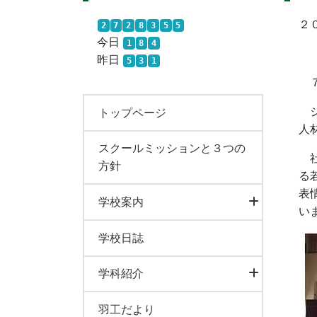
２
2
7
2
8
3
5
5
今日
1
8
4
昨日
5
3
1
７
ジ
トップページ
人
スクールミッションと３つの
社
方針
る
表
学校案内
い
学校日誌
学科紹介
羽工だより