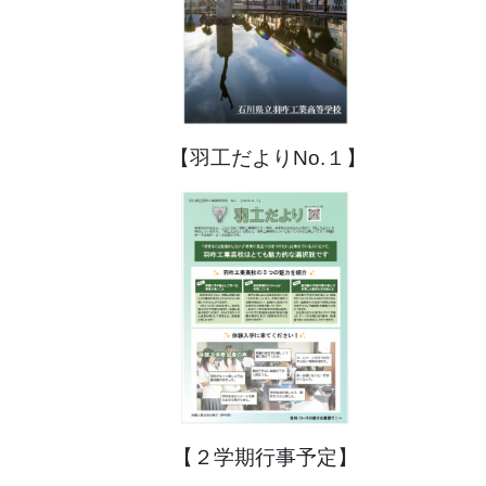
【羽工だよりNo.１】
【２学期行事予定】