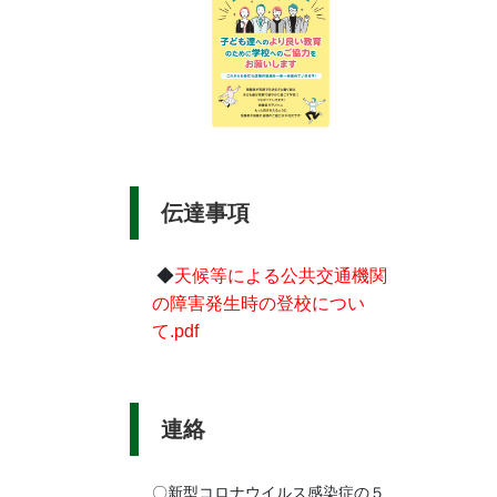
伝達事項
◆
天候等による公共交通機関
の障害発生時の登校につい
て.pdf
連絡
〇新型コロナウイルス感染症の５