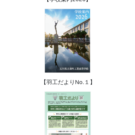
【羽工だよりNo.１】