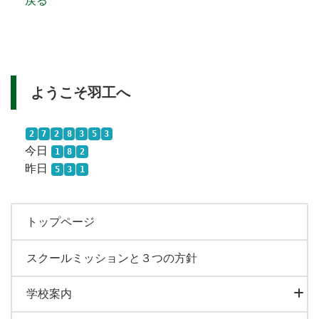
戻る
ようこそ羽工へ
2
7
2
8
3
5
3
今日
1
8
2
昨日
5
3
1
トップページ
スクールミッションと３つの方針
学校案内