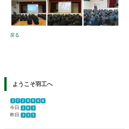
戻る
ようこそ羽工へ
2
7
2
8
9
8
6
今日
2
0
3
昨日
3
3
5