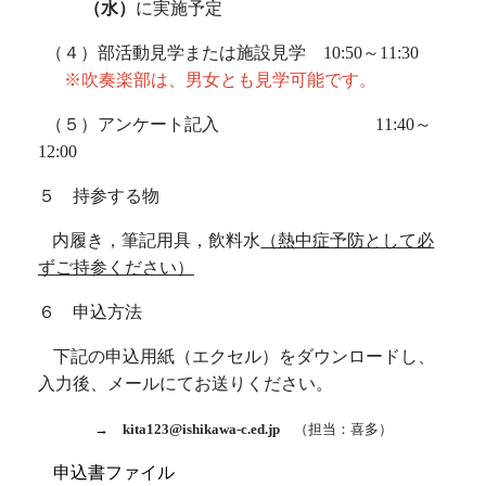
（水）
に実施予定
（４）部活動見学または施設見学
10:50
～
11:30
※吹奏楽部は、男女とも見学可能です。
（５）アンケート記入
11:40
～
12:00
５ 持参する物
内履き，筆記用具，飲料水
（熱中症予防として必
ずご持参ください）
６ 申込方法
下記の申込用紙（エクセル）をダウンロードし、
入力後、メールにてお送りください。
→
kita123@ishikawa-c.ed.jp
（担当：喜多）
申込書ファイル