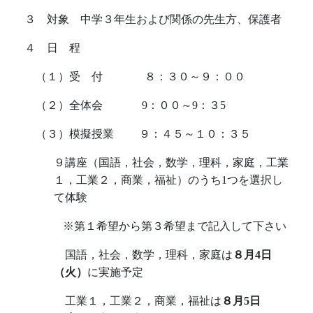
３ 対象 中学３年生および関係の先生方、保護者
４ 日 程
（１）受 付
８：３０～９：００
（２）全体会
9
：００～
9
：３
5
（３）模擬授業 ９：４５～１０：３５
９講座（国語，社会，数学，理科，家庭，工業
１，工業２，商業，福祉）のうち
1
つを選択し
て体験
※第１希望から第３希望まで記入して下さい
国語，社会，数学，理科，家庭は
８月
4
日
（火）
に実施予定
工業１，工業２，商業，福祉は
８月
5
日