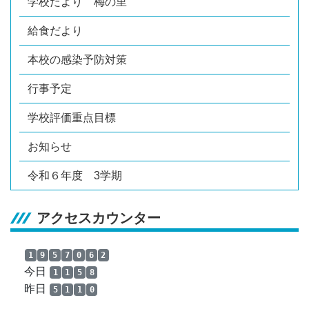
学校だより 梅の里
給食だより
本校の感染予防対策
行事予定
学校評価重点目標
お知らせ
令和６年度 3学期
アクセスカウンター
1
9
5
7
0
6
2
今日
1
1
5
8
昨日
5
1
1
0