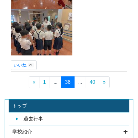
いいね
21
«
1
...
36
...
40
»
トップ
過去行事
学校紹介