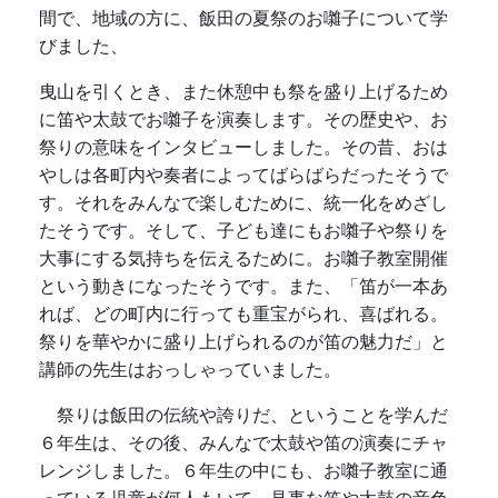
間で、地域の方に、飯田の夏祭のお囃子について学
びました、
曳山を引くとき、また休憩中も祭を盛り上げるため
に笛や太鼓でお囃子を演奏します。その歴史や、お
祭りの意味をインタビューしました。その昔、おは
やしは各町内や奏者によってばらばらだったそうで
す。それをみんなで楽しむために、統一化をめざし
たそうです。そして、子ども達にもお囃子や祭りを
大事にする気持ちを伝えるために。お囃子教室開催
という動きになったそうです。また、「笛が一本あ
れば、どの町内に行っても重宝がられ、喜ばれる。
祭りを華やかに盛り上げられるのが笛の魅力だ」と
講師の先生はおっしゃっていました。
祭りは飯田の伝統や誇りだ、ということを学んだ
６年生は、その後、みんなで太鼓や笛の演奏にチャ
レンジしました。６年生の中にも、お囃子教室に通