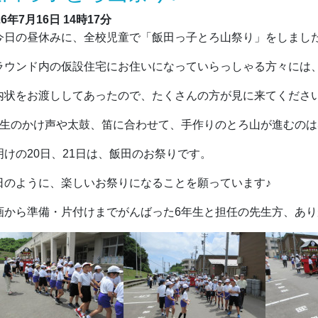
26年7月16日
14時17分
日の昼休みに、全校児童で「飯田っ子とろ山祭り」をしまし
ラウンド内の仮設住宅にお住いになっていらっしゃる方々には
内状をお渡ししてあったので、たくさんの方が見に来てくださ
年生のかけ声や太鼓、笛に合わせて、手作りのとろ山が進むのは
明けの20日、21日は、飯田のお祭りです。
日のように、楽しいお祭りになることを願っています♪
画から準備・片付けまでがんばった6年生と担任の先生方、あ