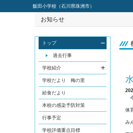
飯田小学校（石川県珠洲市）
お知らせ
トップ
過去行事
学校紹介
学校だより 梅の里
20
給食だより
今
本校の感染予防対策
体
行事予定
み
学校評価重点目標