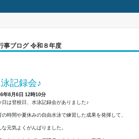
行事ブログ 令和８年度
水泳記録会♪
26年8月6日
12時10分
日は登校日、水泳記録会がありました♪
育の時間や夏休みの自由水泳で練習した成果を発揮して、
んな元気よくがんばりました。