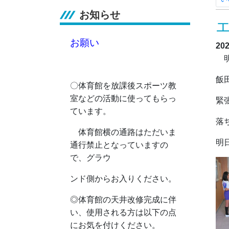
お知らせ
お願い
20
明
飯
〇体育館を放課後スポーツ教
室などの活動に使ってもらっ
緊
ています。
落
体育館横の通路はただいま
明
通行禁止となっていますの
で、グラウ
ンド側からお入りください。
◎
体育館の天井改修完成に伴
い、使用される方は以下の点
にお気を付けください。