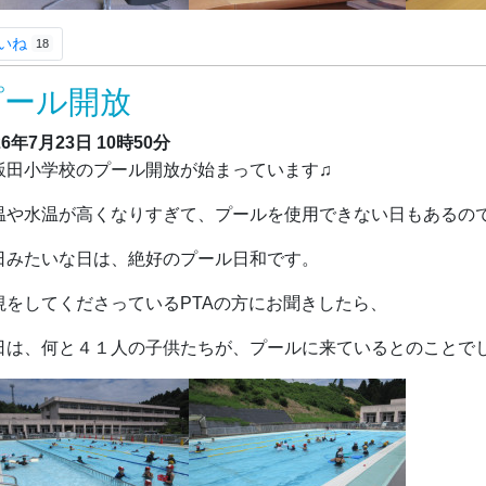
いね
18
プール開放
26年7月23日
10時50分
田小学校のプール開放が始まっています♫
温や水温が高くなりすぎて、プールを使用できない日もあるの
日みたいな日は、絶好のプール日和です。
視をしてくださっているPTAの方にお聞きしたら、
日は、何と４１人の子供たちが、プールに来ているとのことでし