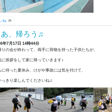
いね
29
さあ、帰ろう♫
26年7月17日
14時44分
りの会が終わって、両手に荷物を持った子供たちが、
気に挨拶をして家に帰っていきます♪
ちに待った夏休み、けがや事故には気を付けて、
いっきり楽しんでくださいね♫