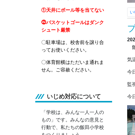
①天井にボール等を当てない
い
⓶バスケットゴールはダンク
シュート厳禁
20
〇駐車場は、校舎前を譲り合
飯
ってお使いください。
気
〇体育館横はただいま通れま
せん。ご容赦ください。
今
監
いじめ対応について
今
「学校は、みんな一人一人の
もの」です。みんなの意見と
行動で、私たちの飯田小学校
をつくりましょう。