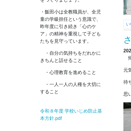
・飯田小は全教職員が、全児
童の学級担任という意識で、
い
昨年度に引き続き「心のケ
ア」の精神を重視して子ども
たちを見守っています。
20
・自分の気持ちをだれかに
帰
きちんと話せること
元
・心理教育を進めること
待
・一人一人の人権を大切に
すること
思
令和８年度 学校いじめ防止基
本方針.pdf