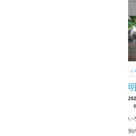
い
20
各
い
別