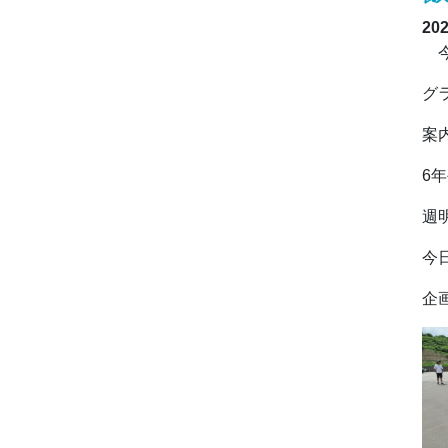
20
今
グ
案
6
週
今
企