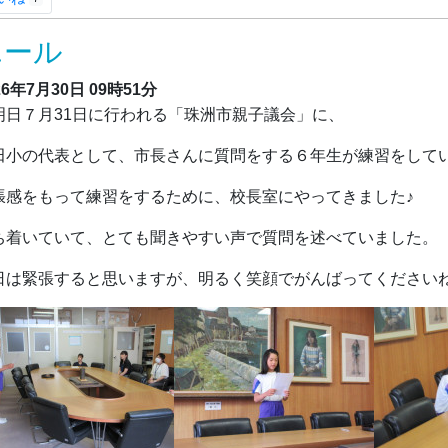
エール
26年7月30日
09時51分
日７月31日に行われる「珠洲市親子議会」に、
田小の代表として、市長さんに質問をする６年生が練習をして
張感をもって練習をするために、校長室にやってきました♪
ち着いていて、とても聞きやすい声で質問を述べていました。
日は緊張すると思いますが、明るく笑顔でがんばってください