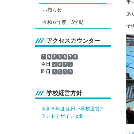
平
お知らせ
あ
令和６年度 3学期
子
アクセスカウンター
1
9
5
8
8
7
9
今日
2
9
7
5
昨日
5
1
1
0
学校経営方針
令和８年度 飯田小学校運営グ
ランドデザイン.pdf
い