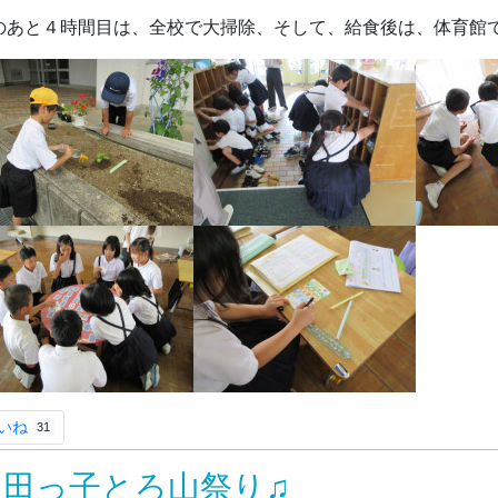
のあと４時間目は、全校で大掃除、そして、給食後は、体育館
いね
31
飯田っ子とろ山祭り♫