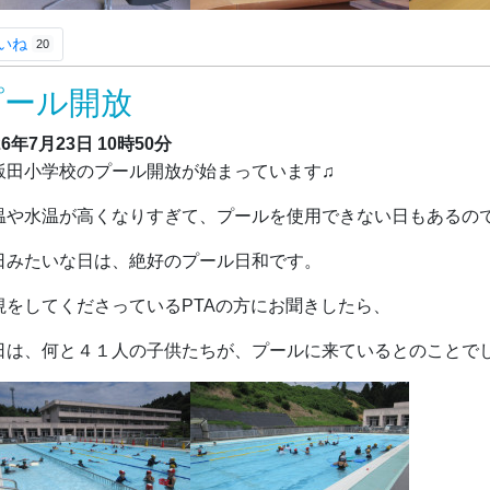
いね
20
プール開放
26年7月23日
10時50分
田小学校のプール開放が始まっています♫
温や水温が高くなりすぎて、プールを使用できない日もあるの
日みたいな日は、絶好のプール日和です。
視をしてくださっているPTAの方にお聞きしたら、
日は、何と４１人の子供たちが、プールに来ているとのことでし