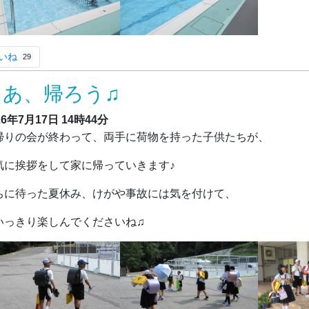
いね
29
さあ、帰ろう♫
26年7月17日
14時44分
りの会が終わって、両手に荷物を持った子供たちが、
気に挨拶をして家に帰っていきます♪
ちに待った夏休み、けがや事故には気を付けて、
いっきり楽しんでくださいね♫