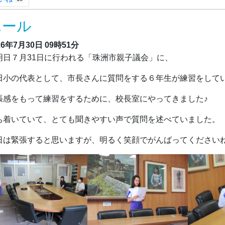
エール
26年7月30日
09時51分
日７月31日に行われる「珠洲市親子議会」に、
田小の代表として、市長さんに質問をする６年生が練習をして
張感をもって練習をするために、校長室にやってきました♪
ち着いていて、とても聞きやすい声で質問を述べていました。
日は緊張すると思いますが、明るく笑顔でがんばってください