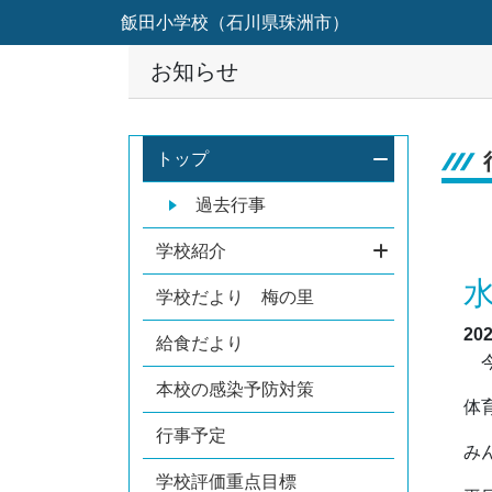
飯田小学校（石川県珠洲市）
お知らせ
トップ
過去行事
学校紹介
学校だより 梅の里
20
給食だより
今
本校の感染予防対策
体
行事予定
み
学校評価重点目標