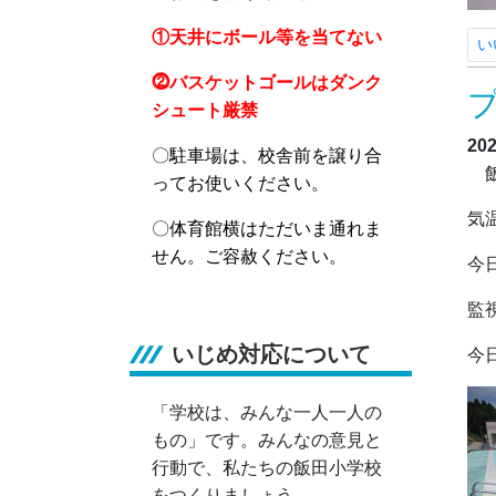
①天井にボール等を当てない
い
⓶バスケットゴールはダンク
シュート厳禁
20
〇駐車場は、校舎前を譲り合
飯
ってお使いください。
気
〇体育館横はただいま通れま
せん。ご容赦ください。
今
監
いじめ対応について
今
「学校は、みんな一人一人の
もの」です。みんなの意見と
行動で、私たちの飯田小学校
をつくりましょう。