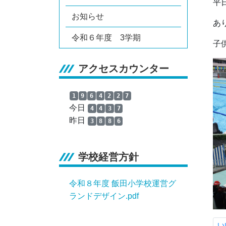
平
お知らせ
あ
令和６年度 3学期
子
アクセスカウンター
1
9
6
4
2
2
7
今日
4
4
3
7
昨日
3
8
8
6
学校経営方針
令和８年度 飯田小学校運営グ
ランドデザイン.pdf
い