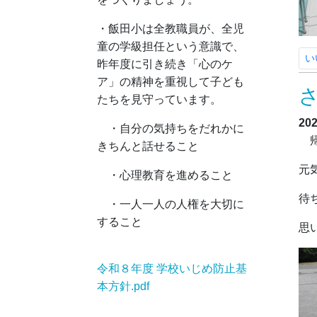
・飯田小は全教職員が、全児
童の学級担任という意識で、
い
昨年度に引き続き「心のケ
ア」の精神を重視して子ども
たちを見守っています。
20
・自分の気持ちをだれかに
帰
きちんと話せること
元
・心理教育を進めること
待
・一人一人の人権を大切に
すること
思
令和８年度 学校いじめ防止基
本方針.pdf