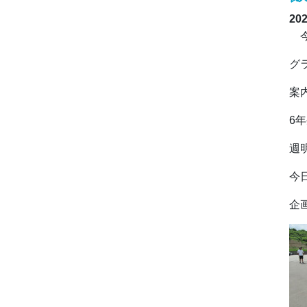
20
今
グ
案
6
週
今
企