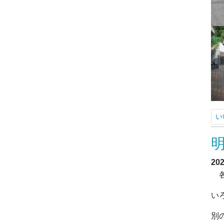
い
20
各
い
別