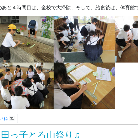
のあと４時間目は、全校で大掃除、そして、給食後は、体育館
いね
31
飯田っ子とろ山祭り♫