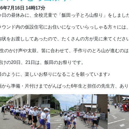
26年7月16日
14時17分
日の昼休みに、全校児童で「飯田っ子とろ山祭り」をしまし
ラウンド内の仮設住宅にお住いになっていらっしゃる方々には
内状をお渡ししてあったので、たくさんの方が見に来てくださ
年生のかけ声や太鼓、笛に合わせて、手作りのとろ山が進むのは
明けの20日、21日は、飯田のお祭りです。
日のように、楽しいお祭りになることを願っています♪
画から準備・片付けまでがんばった6年生と担任の先生方、あ