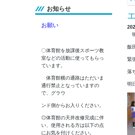
お知らせ
お願い
20
明
飯
〇体育館を放課後スポーツ教
室などの活動に使ってもらっ
緊
ています。
落
体育館横の通路はただいま
明
通行禁止となっていますの
で、グラウ
ンド側からお入りください。
◎
体育館の天井改修完成に伴
い、使用される方は以下の点
にお気を付けください。