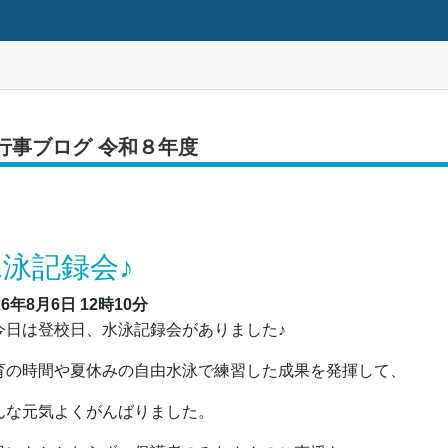
行事ブログ 令和８年度
水泳記録会♪
26年8月6日
12時10分
日は登校日、水泳記録会がありました♪
育の時間や夏休みの自由水泳で練習した成果を発揮して、
んな元気よくがんばりました。