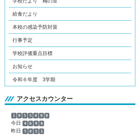
学校だより 梅の里
給食だより
本校の感染予防対策
行事予定
学校評価重点目標
お知らせ
令和６年度 3学期
アクセスカウンター
1
9
5
5
4
9
0
今日
4
6
9
6
昨日
5
8
5
1