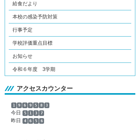
給食だより
本校の感染予防対策
行事予定
学校評価重点目標
お知らせ
令和６年度 3学期
アクセスカウンター
1
9
6
9
5
8
3
今日
5
1
3
7
昨日
4
6
5
6