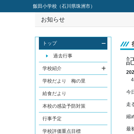
飯田小学校（石川県珠洲市）
お知らせ
トップ
過去行事
学校紹介
20
4
学校だより 梅の里
今
給食だより
走
本校の感染予防対策
縮
行事予定
最
学校評価重点目標