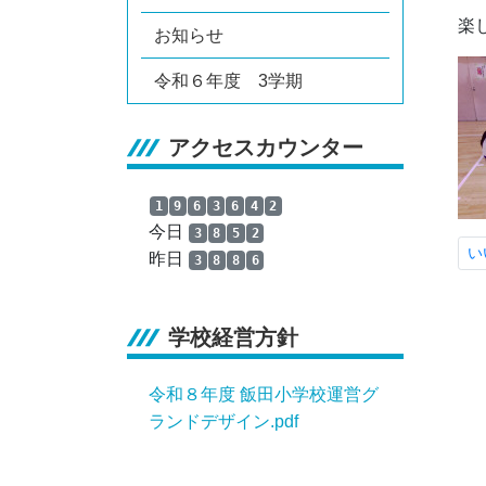
楽
お知らせ
令和６年度 3学期
アクセスカウンター
1
9
6
3
6
4
2
今日
3
8
5
2
い
昨日
3
8
8
6
学校経営方針
令和８年度 飯田小学校運営グ
ランドデザイン.pdf