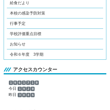
給食だより
本校の感染予防対策
行事予定
学校評価重点目標
お知らせ
令和６年度 3学期
アクセスカウンター
1
9
6
1
7
1
0
今日
1
9
2
0
昨日
3
8
8
6