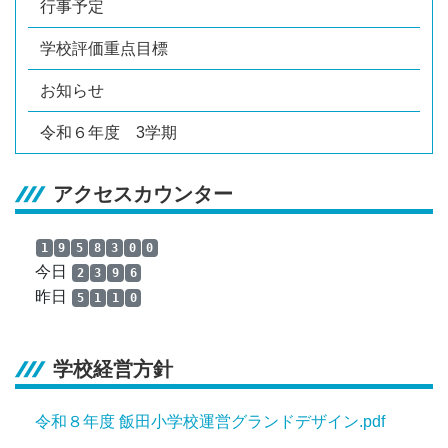
行事予定
学校評価重点目標
お知らせ
令和６年度 3学期
アクセスカウンター
1
9
5
8
3
0
0
今日
2
3
9
6
昨日
5
1
1
0
学校経営方針
令和８年度 飯田小学校運営グランドデザイン.pdf