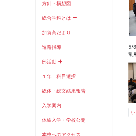
方針・構想図
総合学科とは
加賀高だより
5
進路指導
乱
部活動
１年 科目選択
総体・総文結果報告
入学案内
い
体験入学・学校公開
本校へのアクセス