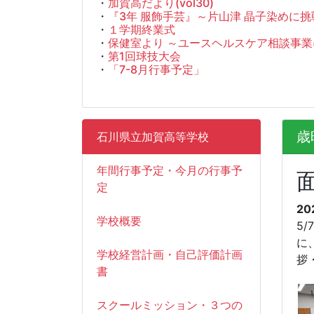
・
加賀高だより(vol30)
・
『3年 服飾手芸』～片山津 晶子染めに挑
・
１学期終業式
・
保健室より ～ユースヘルスケア相談事
・
第1回球技大会
・
「7-8月行事予定」
歳
石川県立加賀高等学校
年間行事予定・今月の行事予
定
20
学校概要
5
に
学校経営計画・自己評価計画
拶
書
スクールミッション・３つの