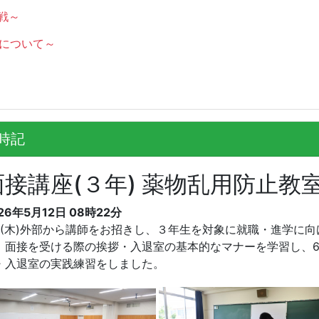
戦～
業について～
時記
面接講座(３年) 薬物乱用防止教室(
26年5月12日
08時22分
/7(木)外部から講師をお招きし、３年生を対象に就職・進学に
、面接を受ける際の挨拶・入退室の基本的なマナーを学習し、
・入退室の実践練習をしました。