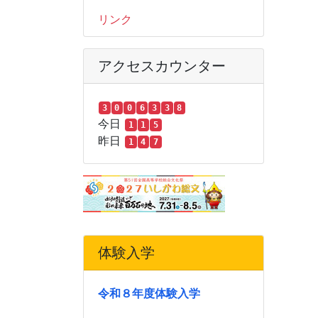
リンク
アクセスカウンター
3
0
0
6
3
3
8
今日
1
1
5
昨日
1
4
7
体験入学
令和８年度体験入学