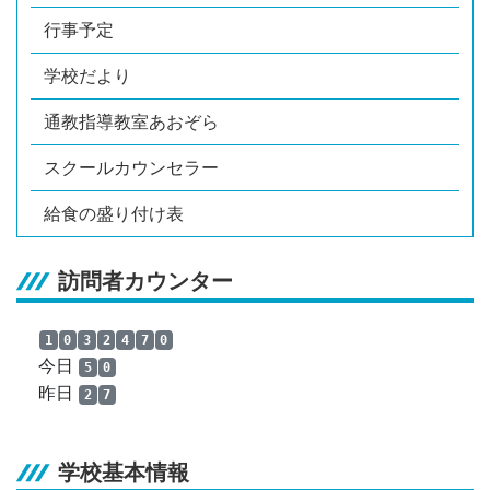
行事予定
学校だより
通教指導教室あおぞら
スクールカウンセラー
給食の盛り付け表
訪問者カウンター
1
0
3
2
4
7
0
今日
5
0
昨日
2
7
学校基本情報