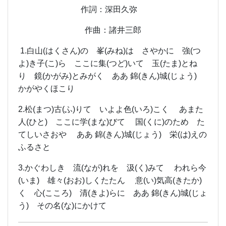
作詞：深田久弥
作曲：諸井三郎
1.白山(はくさん)の 峯(みね)は さやかに 強(つ
よ)き子(こ)ら ここに集(つど)いて 玉(たま)とね
り 鏡(かがみ)とみがく ああ 錦(きん)城(じょう)
かがやくほこり
2.松(まつ)古(ふ)りて いよよ色(いろ)こく あまた
人(ひと) ここに学(まな)びて 国(くに)のため た
てしいさおや ああ 錦(きん)城(じょう) 栄(は)えの
ふるさと
3.かぐわしき 流(なが)れを 汲(く)みて われら今
(いま) 雄々(おお)しくたたん 意(い)気高(きたか)
く 心(こころ) 清(きよ)らに ああ 錦(きん)城(じょ
う) その名(な)にかけて