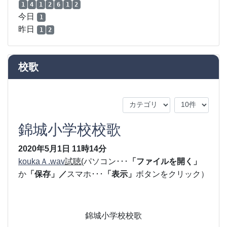
1
4
1
2
6
1
2
今日
1
昨日
1
2
校歌
錦城小学校校歌
2020年5月1日
11時14分
koukaＡ.wav
試聴
(
パソコン･･･
「ファイルを開く」
か
「保存」／
スマホ･･･
「表示」
ボタンをクリック）
錦城小学校校歌