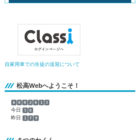
自家用車での生徒の送迎について
松高Webへようこそ！
6
8
0
2
6
1
3
今日
5
6
昨日
1
7
9