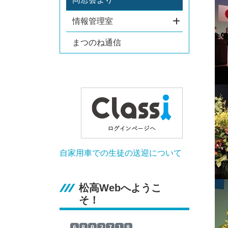
情報管理室
まつのね通信
自家用車での生徒の送迎について
松高Webへようこ
そ！
6
8
0
2
7
1
8