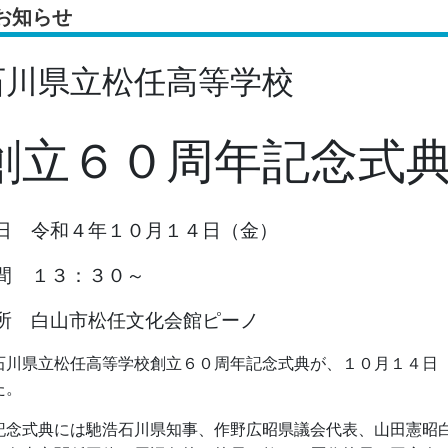
お知らせ
石川県立松任高等学校
創立６０周年記念式
日 令和４年１０月１４日（金）
間 １３：３０～
所 白山市松任文化会館ピーノ
川県立松任高等学校創立６０周年記念式典が、１０月１４日（
た。
念式典には馳浩石川県知事、作野広昭県議会代表、山田憲昭白