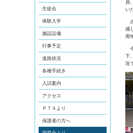
員
生徒会
い
体験入学
み
感
施設設備
周
行事予定
今
下
進路状況
況
各種手続き
入試案内
アクセス
ＰＴＡより
保護者の方へ
同窓会より