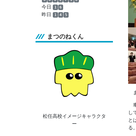
今日
1
6
昨日
1
4
5
まつのねくん
ま
車
し
松任高校イメージキャラクタ
と
ー
る