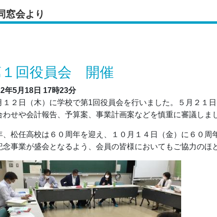
同窓会より
第１回役員会 開催
22年5月18日
17時23分
月１２日（木）に学校で第1回役員会を行いました。５月２１
合わせや会計報告、予算案、事業計画案などを慎重に審議しま
年、松任高校は６０周年を迎え、１０月１４日（金）に６０周
記念事業が盛会となるよう、会員の皆様においてもご協力のほ