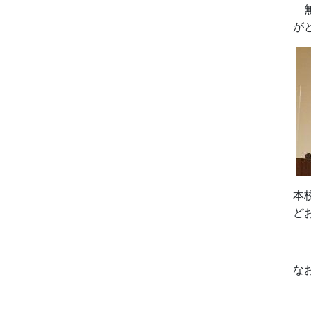
無
が
本
ど
な