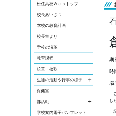
松任高校Ｗｅｂトップ
校長あいさつ
本校の教育計画
校長室より
学校の沿革
教育課程
期
校章・校歌
時
生徒の活動や行事の様子
場
保健室
石
し
部活動
記
学校案内電子パンフレット