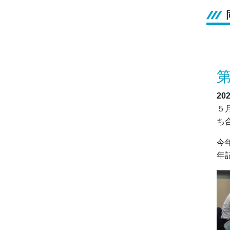
20
５
ち
今
年