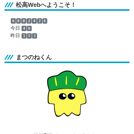
松高Webへようこそ！
6
8
0
2
4
2
6
今日
4
8
昨日
1
5
3
まつのねくん