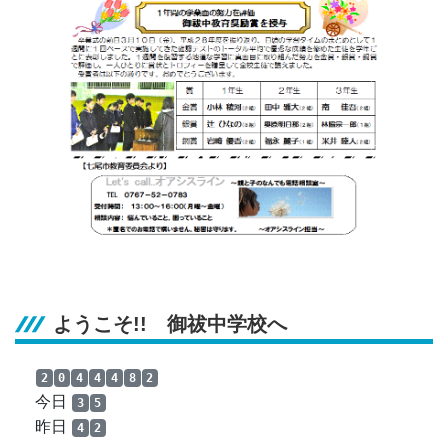
ようこそ!! 御祓中学校へ
2
0
4
4
4
8
2
今日
3
5
昨日
4
2