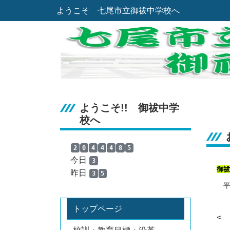
ようこそ 七尾市立御祓中学校へ
ようこそ!! 御祓中学
校へ
2
0
4
4
4
8
5
今日
3
御祓
昨日
3
5
平
トップページ
<