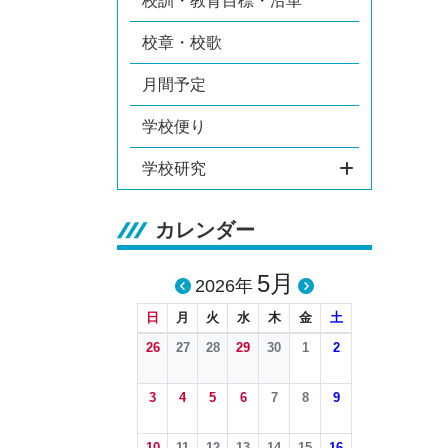
校訓・教育目標・沿革
校章・校歌
月間予定
学校便り
学校研究
カレンダー
5月
2026年
日
月
火
水
木
金
土
26
27
28
29
30
1
2
3
4
5
6
7
8
9
10
11
12
13
14
15
16