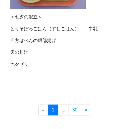
＜七夕の献立＞
とりそぼろごはん（すしごはん） 牛乳
四方はべんの磯部揚げ
天の川汁
七夕ゼリー
«
1
...
30
»