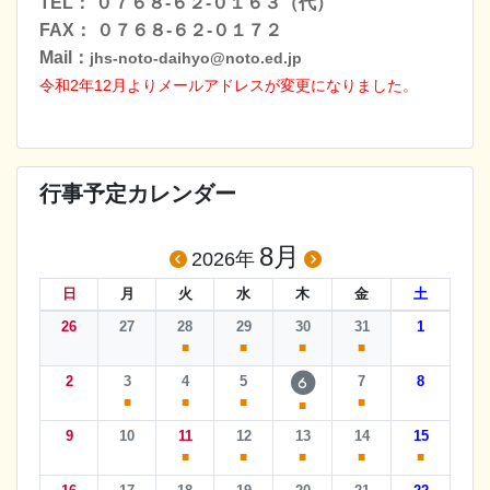
TEL： ０７６８-６２-０１６３（代）
FAX： ０７６８-６２-０１７２
Mail：
jhs-noto-daihyo@noto.ed.jp
令和2年12月よりメールアドレスが変更になりました
。
行事予定カレンダー
8月
2026年
日
月
火
水
木
金
土
26
27
28
29
30
31
1
■
■
■
■
2
3
4
5
7
8
6
■
■
■
■
■
9
10
11
12
13
14
15
■
■
■
■
■