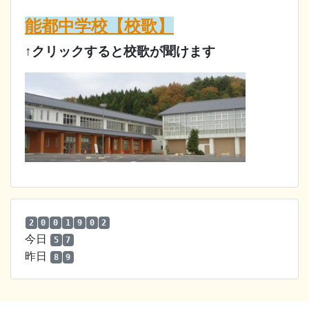
能都中学校【校歌】
↑クリックすると校歌が聞けます
2
0
0
1
9
0
2
今日
5
7
昨日
8
9