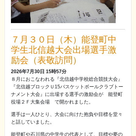
７月３０日（木）能登町中
学生北信越大会出場選手激
励会（表敬訪問）
2026年7月30日
15時57分
８月におこなわれる『北信越中学校総合競技大会』
『北信越ブロックＵ15バスケットボールクラブトー
ナメント大会』に出場する選手の激励会が 能登町
役場２Ｆ大集会場 で開かれました。
選手は一人ひとり、大会に向けた抱負や目標を堂々
と話していました。
能登町や石川県の中学生の代表として、目標や夢の