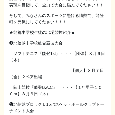
実現を目指して、全力で大会に臨んでください！！
そして、みなさんのスポーツに懸ける情熱で、能登
町を元気にしてください！！！
★能都中学校生徒の出場競技紹介★
❶北信越中学校総合競技大会
ソフトテニス『能登1st』・・・【団体】８月６日
（木）
【個人】８月７日
（金）２ペア出場
陸上競技『能登B.A.C』 ・・・【１年男子１０
０ｍ】８月６日（木）
❷北信越ブロックＵ15バスケットボールクラブトー
ナメント大会