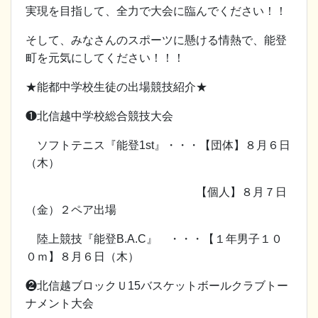
実現を目指して、全力で大会に臨んでください！！
そして、みなさんのスポーツに懸ける情熱で、能登
町を元気にしてください！！！
★能都中学校生徒の出場競技紹介★
❶北信越中学校総合競技大会
ソフトテニス『能登1st』・・・【団体】８月６日
（木）
【個人】８月７日
（金）２ペア出場
陸上競技『能登B.A.C』 ・・・【１年男子１０
０ｍ】８月６日（木）
❷北信越ブロックＵ15バスケットボールクラブトー
ナメント大会