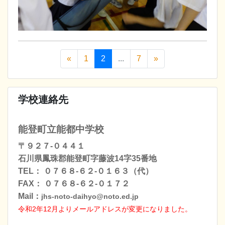
«
1
2
...
7
»
学校連絡先
能登町立能都中学校
〒９２７-０４４１
石川県鳳珠郡能登町字藤波14字35番地
TEL： ０７６８-６２-０１６３（代）
FAX： ０７６８-６２-０１７２
Mail：
jhs-noto-daihyo@noto.ed.jp
令和2年12月よりメールアドレスが変更になりました
。