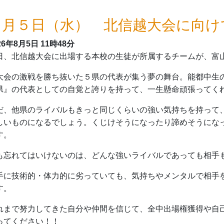
８月５日（水） 北信越大会に向け
26年8月5日
11時48分
日、北信越大会に出場する本校の生徒が所属するチームが、富
大会の激戦を勝ち抜いた５県の代表が集う夢の舞台。能都中生
県』の代表としての自覚と誇りを持って、一生懸命頑張ってく
だ、他県のライバルもきっと同じくらいの強い気持ちを持って
しいものになるでしょう。くじけそうになったり諦めそうにな
す。
も忘れてはいけないのは、どんな強いライバルであっても相手
手に技術的・体力的に劣っていても、気持ちやメンタルで相手
す。
れまで努力してきた自分や仲間を信じて、全中出場権獲得や自
ってください！！