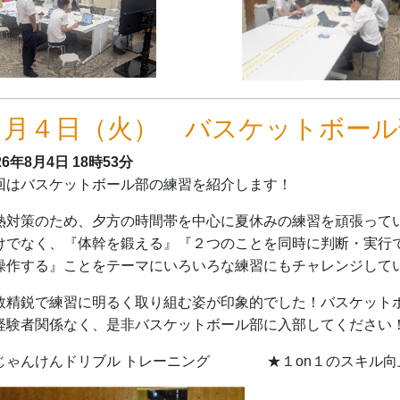
８月４日（火） バスケットボール
26年8月4日
18時53分
回はバスケットボール部の練習を紹介します！
熱対策のため、夕方の時間帯を中心に夏休みの練習を頑張って
けでなく、『体幹を鍛える』『２つのことを同時に判断・実行
操作する』ことをテーマにいろいろな練習にもチャレンジして
数精鋭で練習に明るく取り組む姿が印象的でした！バスケット
経験者関係なく、是非バスケットボール部に入部してください
じゃんけんドリブル トレーニング ★１on１のスキル向上