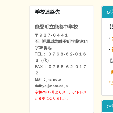
学校連絡先
保
能登町立能都中学校
【
〒９２７-０４４１
・
石川県鳳珠郡能登町字藤波14
字35番地
・
TEL： ０７６８-６２-０１６
３（代）
【
FAX： ０７６８-６２-０１７
２
Mail：
jhs-noto-
「
daihyo@noto.ed.jp
令和2年12月よりメールアドレス
が変更になりました
。
活