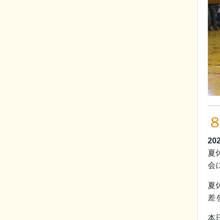
20
夏
会
夏
差
本