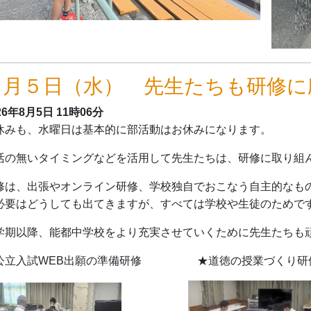
８月５日（水） 先生たちも研修に
26年8月5日
11時06分
休みも、水曜日は基本的に部活動はお休みになります。
活の無いタイミングなどを活用して先生たちは、研修に取り組
修は、出張やオンライン研修、学校独自でおこなう自主的なも
必要はどうしても出てきますが、すべては学校や生徒のためで
学期以降、能都中学校をより充実させていくために先生たちも
公立入試WEB出願の準備研修 ★道徳の授業づくり研