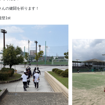
さんの健闘を祈ります！
登1st