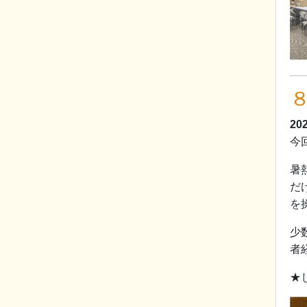
20
今
暑
だ
を
少
者
★