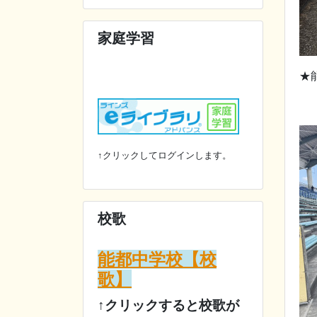
家庭学習
★能
↑クリックしてログインします。
校歌
能都中学校【校
歌】
↑クリックすると校歌が