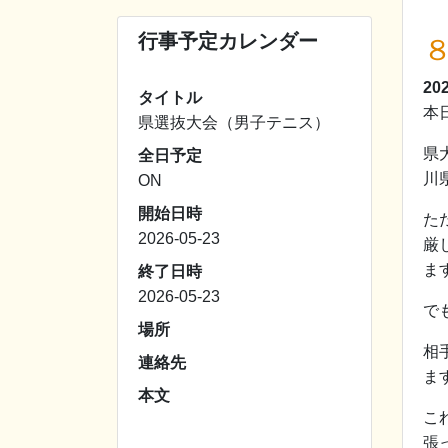
行事予定カレンダー
20
タイトル
本
県選抜大会（男子テニス）
県
全日予定
川
ON
開始日時
た
2026-05-23
厳
ま
終了日時
2026-05-23
で
場所
相
連絡先
ま
本文
こ
張