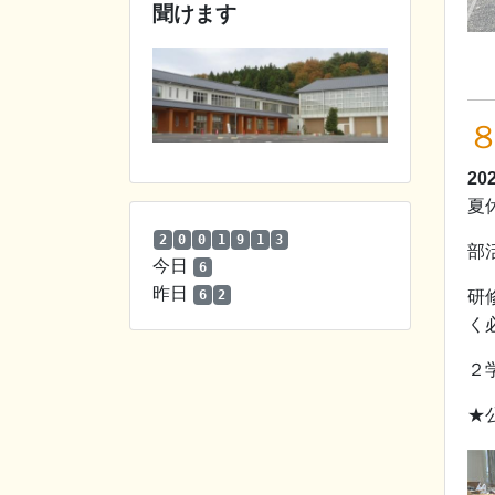
聞けます
20
夏
2
0
0
1
9
1
3
部
今日
6
昨日
6
2
研
く
２
★