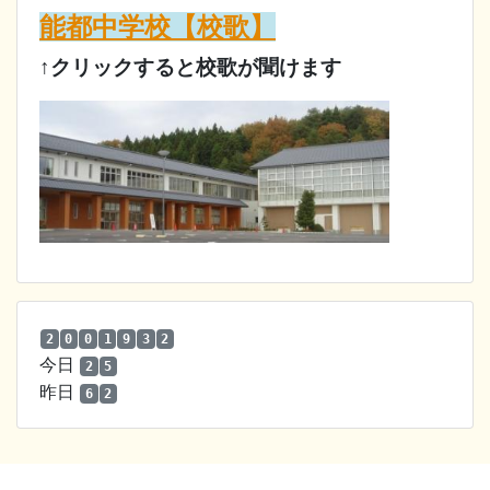
能都中学校【校歌】
↑クリックすると校歌が聞けます
2
0
0
1
9
3
2
今日
2
5
昨日
6
2