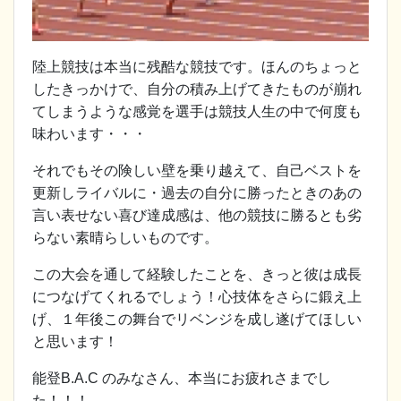
陸上競技は本当に残酷な競技です。ほんのちょっと
したきっかけで、自分の積み上げてきたものが崩れ
てしまうような感覚を選手は競技人生の中で何度も
味わいます・・・
それでもその険しい壁を乗り越えて、自己ベストを
更新しライバルに・過去の自分に勝ったときのあの
言い表せない喜び達成感は、他の競技に勝るとも劣
らない素晴らしいものです。
この大会を通して経験したことを、きっと彼は成長
につなげてくれるでしょう！心技体をさらに鍛え上
げ、１年後この舞台でリベンジを成し遂げてほしい
と思います！
能登B.A.C のみなさん、本当にお疲れさまでし
た！！！