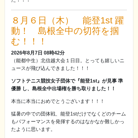
８月６日（木） 能登1st 躍
動！ 島根全中の切符を掴
む！！！
2026年8月7日
08時42分
（能都中生）北信越大会１日目。とっても嬉しいニ
ュースが飛び込んできました！！！
ソフトテニス競技女子団体で『能登1st』が見事 準
優勝 し、島根全中出場権を勝ち取りました！！
本当に本当におめでとうございます！！！
猛暑の中での団体戦、能登1stだけでなくどのチーム
もパフォーマンスを発揮するのはなかなか難しかっ
たように思います。