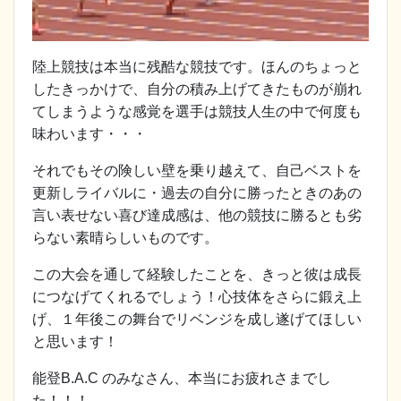
陸上競技は本当に残酷な競技です。ほんのちょっと
したきっかけで、自分の積み上げてきたものが崩れ
てしまうような感覚を選手は競技人生の中で何度も
味わいます・・・
それでもその険しい壁を乗り越えて、自己ベストを
更新しライバルに・過去の自分に勝ったときのあの
言い表せない喜び達成感は、他の競技に勝るとも劣
らない素晴らしいものです。
この大会を通して経験したことを、きっと彼は成長
につなげてくれるでしょう！心技体をさらに鍛え上
げ、１年後この舞台でリベンジを成し遂げてほしい
と思います！
能登B.A.C のみなさん、本当にお疲れさまでし
た！！！