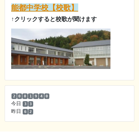
能都中学校【校歌】
↑クリックすると校歌が聞けます
2
0
0
1
9
4
0
今日
3
3
昨日
6
2