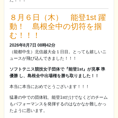
８月６日（木） 能登1st 躍
動！ 島根全中の切符を掴
む！！！
2026年8月7日
08時42分
（能都中生）北信越大会１日目。とっても嬉しいニ
ュースが飛び込んできました！！！
ソフトテニス競技女子団体で『能登1st』が見事 準
優勝 し、島根全中出場権を勝ち取りました！！
本当に本当におめでとうございます！！！
猛暑の中での団体戦、能登1stだけでなくどのチーム
もパフォーマンスを発揮するのはなかなか難しかっ
たように思います。