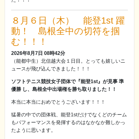
８月６日（木） 能登1st 躍
動！ 島根全中の切符を掴
む！！！
2026年8月7日
08時42分
（能都中生）北信越大会１日目。とっても嬉しいニ
ュースが飛び込んできました！！！
ソフトテニス競技女子団体で『能登1st』が見事 準
優勝 し、島根全中出場権を勝ち取りました！！
本当に本当におめでとうございます！！！
猛暑の中での団体戦、能登1stだけでなくどのチーム
もパフォーマンスを発揮するのはなかなか難しかっ
たように思います。