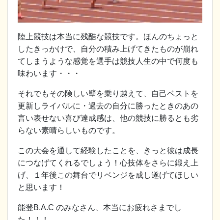
陸上競技は本当に残酷な競技です。ほんのちょっと
したきっかけで、自分の積み上げてきたものが崩れ
てしまうような感覚を選手は競技人生の中で何度も
味わいます・・・
それでもその険しい壁を乗り越えて、自己ベストを
更新しライバルに・過去の自分に勝ったときのあの
言い表せない喜び達成感は、他の競技に勝るとも劣
らない素晴らしいものです。
この大会を通して経験したことを、きっと彼は成長
につなげてくれるでしょう！心技体をさらに鍛え上
げ、１年後この舞台でリベンジを成し遂げてほしい
と思います！
能登B.A.C のみなさん、本当にお疲れさまでし
た！！！