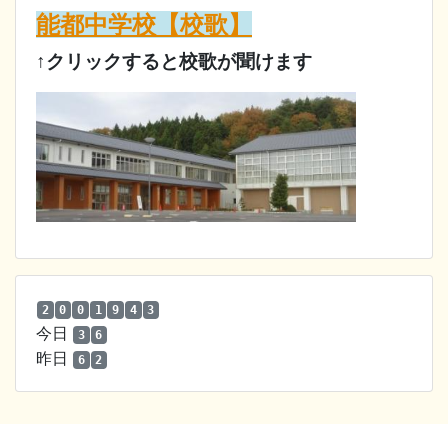
能都中学校【校歌】
↑クリックすると校歌が聞けます
2
0
0
1
9
4
3
今日
3
6
昨日
6
2