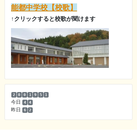
能都中学校【校歌】
↑クリックすると校歌が聞けます
2
0
0
1
9
5
1
今日
4
4
昨日
6
2