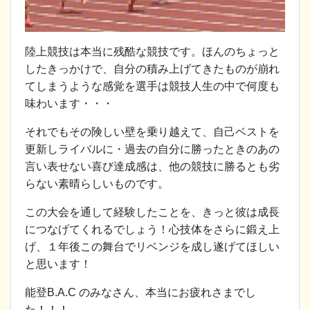
陸上競技は本当に残酷な競技です。ほんのちょっと
したきっかけで、自分の積み上げてきたものが崩れ
てしまうような感覚を選手は競技人生の中で何度も
味わいます・・・
それでもその険しい壁を乗り越えて、自己ベストを
更新しライバルに・過去の自分に勝ったときのあの
言い表せない喜び達成感は、他の競技に勝るとも劣
らない素晴らしいものです。
この大会を通して経験したことを、きっと彼は成長
につなげてくれるでしょう！心技体をさらに鍛え上
げ、１年後この舞台でリベンジを成し遂げてほしい
と思います！
能登B.A.C のみなさん、本当にお疲れさまでし
た！！！