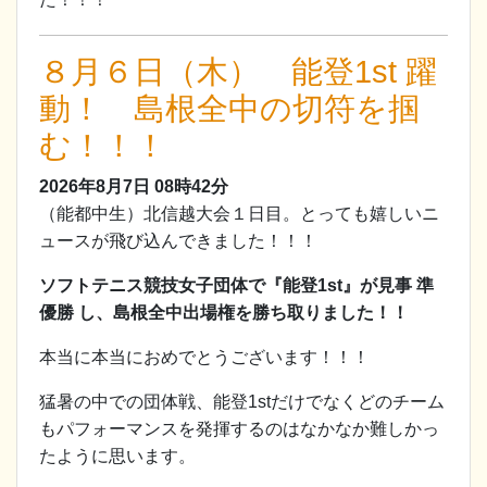
８月６日（木） 能登1st 躍
動！ 島根全中の切符を掴
む！！！
2026年8月7日
08時42分
（能都中生）北信越大会１日目。とっても嬉しいニ
ュースが飛び込んできました！！！
ソフトテニス競技女子団体で『能登1st』が見事 準
優勝 し、島根全中出場権を勝ち取りました！！
本当に本当におめでとうございます！！！
猛暑の中での団体戦、能登1stだけでなくどのチーム
もパフォーマンスを発揮するのはなかなか難しかっ
たように思います。