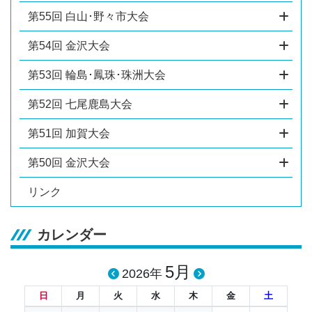
第55回 白山･野々市大会
第54回 金沢大会
第53回 輪島･鳳珠･珠洲大会
第52回 七尾鹿島大会
第51回 加賀大会
第50回 金沢大会
リンク
カレンダー
5月
2026年
日
月
火
水
木
金
土