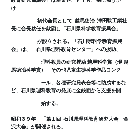
教育研究協議会」は産業界、ＰＴＡ、県に働きか
け、
初代
会長として 越馬徳治 津田駒工業社
長に会長就任を歎願し「石川県科学教育振興会」
が設立さ
れる。「石川県科学教育振興
会」は、「石川県理科教育センター」への援助、
理科教員の研究
奨励
越馬
科学賞（現 越
馬徳治科学賞）、その他児童生徒科学作品コンク
ール、各種研究発表会等に
助成す
るな
ど、石川県理科教育の発展に金銭面から支援を開
始する。
昭和３９年
「
第１回
石川県理科教育研究大会 金
沢大会」が開催される。