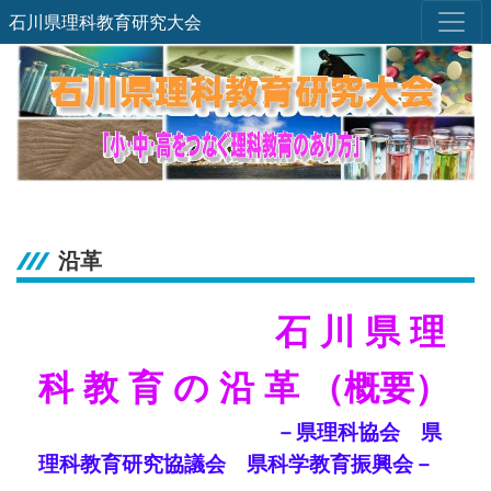
石川県理科教育研究大会
沿革
石 川 県 理
科 教 育 の 沿 革 （概要）
－県理科協会 県
理科教育研究協議会 県科学教育振興会－