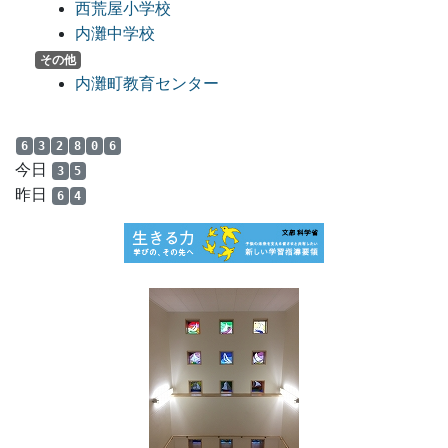
西荒屋小学校
内灘中学校
その他
内灘町教育センター
6
3
2
8
0
6
今日
3
5
昨日
6
4