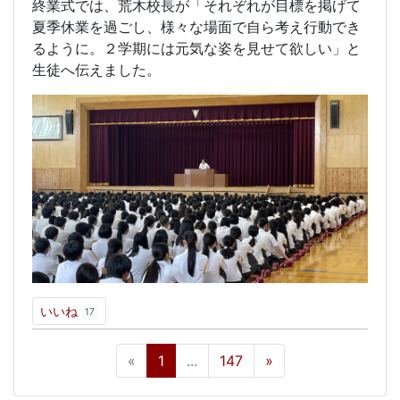
終業式では、荒木校長が「それぞれが目標を掲げて
夏季休業を過ごし、様々な場面で自ら考え行動でき
るように。２学期には元気な姿を見せて欲しい」と
生徒へ伝えました。
いいね
17
«
1
...
147
»