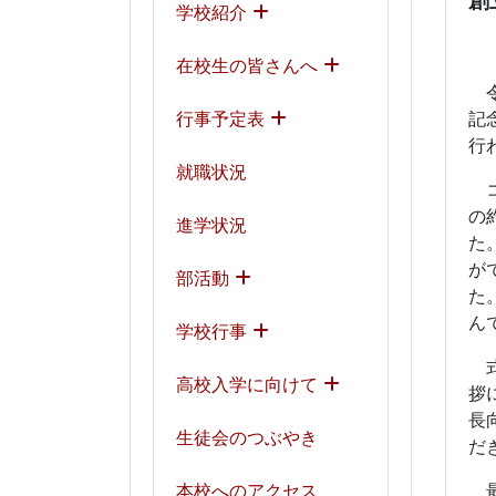
創
学校紹介
在校生の皆さんへ
令
行事予定表
記
行
就職状況
コ
の
進学状況
た
が
部活動
た
ん
学校行事
式
高校入学に向けて
拶
長
生徒会のつぶやき
だ
本校へのアクセス
最