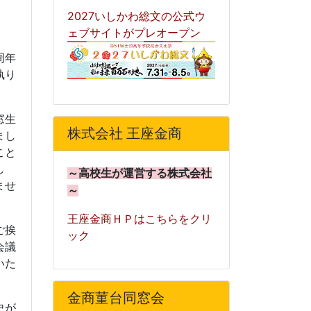
2027いしかわ総文の公式ウ
ェブサイトがプレオープン
周年
執り
窓生
株式会社 王座金商
まし
こと
し
～高校生が運営する株式会社
ませ
～
王座金商ＨＰはこちらをクリ
ご挨
ック
会議
いた
金商菫台同窓会
史が