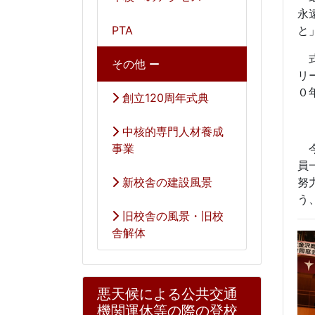
永
PTA
と
式
その他
リ
０
創立120周年式典
中核的専門人材養成
事業
今
員
新校舎の建設風景
努
う
旧校舎の風景・旧校
舎解体
悪天候による公共交通
機関運休等の際の登校