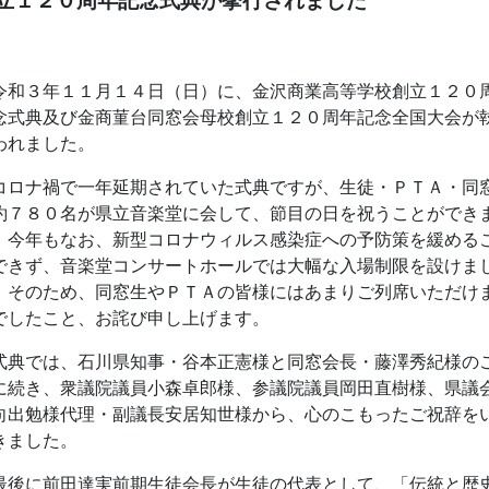
立１２０周年記念式典が挙行されました
和３年１１月１４日（日）に、金沢商業高等学校創立１２０
念式典及び金商菫台同窓会母校創立１２０周年記念全国大会が
われました。
ロナ禍で一年延期されていた式典ですが、生徒・ＰＴＡ・同
約７８０名が県立音楽堂に会して、節目の日を祝うことができ
。今年もなお、新型コロナウィルス感染症への予防策を緩める
できず、音楽堂コンサートホールでは大幅な入場制限を設けま
。そのため、同窓生やＰＴＡの皆様にはあまりご列席いただけ
でしたこと、お詫び申し上げます。
典では、石川県知事・谷本正憲様と同窓会長・藤澤秀紀様の
に続き、衆議院議員小森卓郎様、参議院議員岡田直樹様、県議
向出勉様代理・副議長安居知世様から、心のこもったご祝辞を
きました。
後に前田達実前期生徒会長が生徒の代表として、「伝統と歴