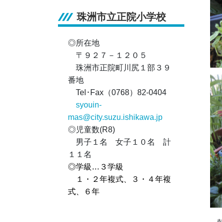
珠洲市立正院小学校
◎所在地
〒９２７－１２０５
珠洲市正院町川尻１部３９
番地
Tel･Fax（0768）82-0404
syouin-
mas@city.suzu.ishikawa.jp
◎児童数(R8)
男子１名 女子１０名 計
１１名
◎学級…３学級
１・２年複式、３・４年複
式、６年