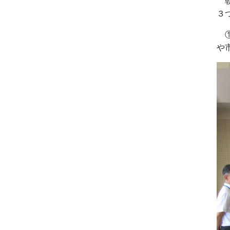
朝
３
①
や