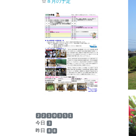
☆
８月の予定
2
2
1
0
3
5
1
今日
3
昨日
8
8