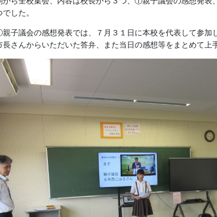
から全校集会、内容は校長から３つ、①親子議会の感想発表、
つでした。
親子議会の感想発表では、７月３１日に本校を代表して参加し
市長さんからいただいた答弁、また当日の感想等をまとめて上