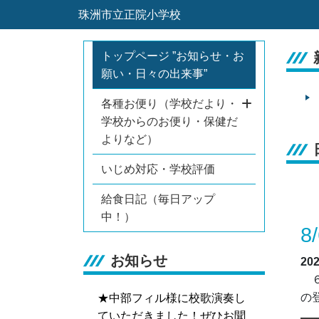
珠洲市立正院小学校
トップページ ”お知らせ・お
願い・日々の出来事”
各種お便り（学校だより・
学校からのお便り・保健だ
よりなど）
いじめ対応・学校評価
給食日記（毎日アップ
中！）
8
お知らせ
20
６
の
★中部フィル様に校歌演奏し
ていただきました！ぜひお聞