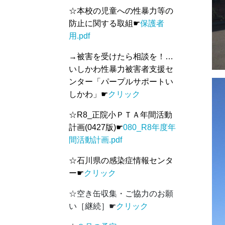
☆本校の児童への性暴力等の
防止に関する取組☛
保護者
用.pdf
→被害を受けたら相談を！…
いしかわ性暴力被害者支援セ
ンター「パープルサポートい
しかわ」
☛
クリック
☆R8_正院小ＰＴＡ年間活動
計画(0427版)☛
080_R8年度年
間活動計画.pdf
☆石川県の感染症情報センタ
ー☛
クリック
☆空き缶収集・ご協力のお願
い［継続］☛
クリック