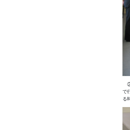
②
で
る