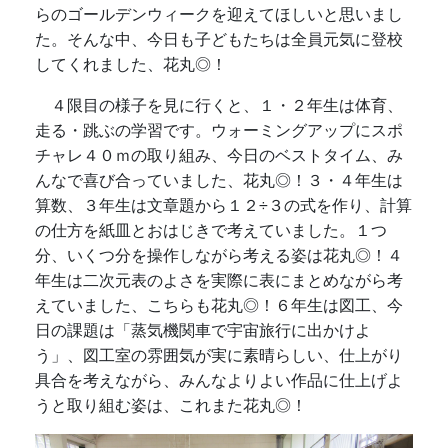
らのゴールデンウィークを迎えてほしいと思いまし
た。そんな中、今日も子どもたちは全員元気に登校
してくれました、花丸◎！
４限目の様子を見に行くと、１・２年生は体育、
走る・跳ぶの学習です。ウォーミングアップにスポ
チャレ４０ｍの取り組み、今日のベストタイム、み
んなで喜び合っていました、花丸◎！３・４年生は
算数、３年生は文章題から１２÷３の式を作り、計算
の仕方を紙皿とおはじきで考えていました。１つ
分、いくつ分を操作しながら考える姿は花丸◎！４
年生は二次元表のよさを実際に表にまとめながら考
えていました、こちらも花丸◎！６年生は図工、今
日の課題は「蒸気機関車で宇宙旅行に出かけよ
う」、図工室の雰囲気が実に素晴らしい、仕上がり
具合を考えながら、みんなよりよい作品に仕上げよ
うと取り組む姿は、これまた花丸◎！