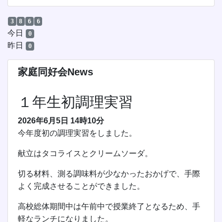
3
8
6
6
今日
0
昨日
0
家庭同好会News
１年生初調理実習
2026年6月5日
14時10分
今年度初の調
理実習をしました。
献立はタコライスとクリームソーダ。
切る材料、測る調味料が少なかったおかげ
で、手際
よく完成させることができました。
高校総体期間中は午前中で授業終了となるため、手
軽なランチに
なりました。