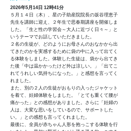
2026年5月14日
12時41分
５月１４日（木）、星の子助産院院長の坂谷理恵子
先生を講師に迎え、２年生で思春期講座を開催しま
した。「生と性の学習会～大人に近づく日々～」と
いうテーマでお話していただきました。
２名の生徒が、どのようにお母さんのおなかから出
てきたのかを実感するために袋の中に入って出てく
る体験をしました。体験した生徒は、袋から出てき
た後「中は温かかったけど外は涼しい。」「出てこ
れてうれしい気持ちになった。」と感想を言ってく
れました。
また、別の２人の生徒がおもりの入ったジャケット
を着て、妊婦体験をしました。「とても重くて腰が
痛かった」との感想がありました。さらに「妊婦の
人は、大変な思いをしているので、サポートした
い。」との感想も言ってくれました。
最後に、全員が赤ちゃん人形を抱っこする体験を行