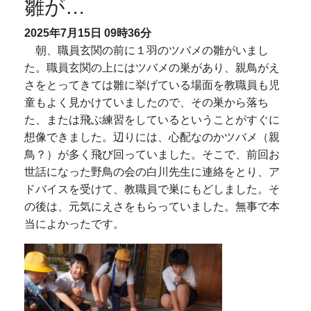
雛が…
2025年7月15日
09時36分
朝、職員玄関の前に１羽のツバメの雛がいまし
た。職員玄関の上にはツバメの巣があり、親鳥がえ
さをとってきては雛に挙げている場面を教職員も児
童もよく見かけていましたので、その巣から落ち
た、または飛ぶ練習をしているということがすぐに
想像できました。辺りには、心配なのかツバメ（親
鳥？）が多く飛び回っていました。そこで、前回お
世話になった野鳥の会の白川先生に連絡をとり、ア
ドバイスを受けて、教職員で巣にもどしました。そ
の後は、元気にえさをもらっていました。無事で本
当によかったです。