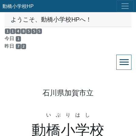
動橋小学校HP
ようこそ、動橋小学校HPへ！
1
1
4
8
5
5
5
今日
1
昨日
7
2
石川県加賀市立
い ぶ り は し
動橋小学校