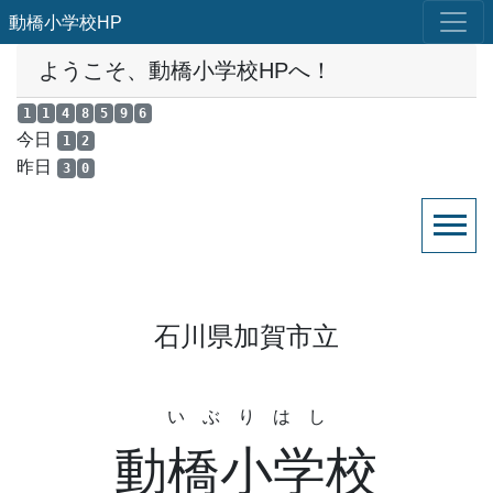
動橋小学校HP
ようこそ、動橋小学校HPへ！
1
1
4
8
5
9
6
今日
1
2
昨日
3
0
石川県加賀市立
い ぶ り は し
動橋小学校