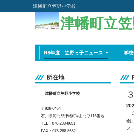
津幡町立笠野小学校
津幡町立笠
.
R8年度 笠野っ子ニュース
学校
所在地
津幡町立笠野小学校
20
〒929-0464
３
石川県河北郡津幡町
山北ワ116番地
字
砲
TEL：076-288-8651
ス
FAX：076-288-8652