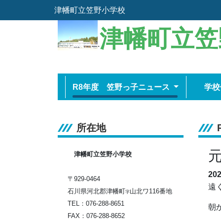
津幡町立笠野小学校
津幡町立笠
.
R8年度 笠野っ子ニュース
学校
所在地
津幡町立笠野小学校
20
〒929-0464
遠
石川県河北郡津幡町
山北ワ116番地
字
TEL：076-288-8651
朝
FAX：076-288-8652