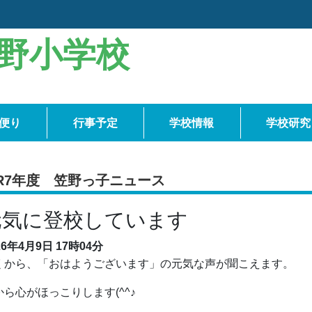
野小学校
便り
行事予定
学校情報
学校研究
R7年度 笠野っ子ニュース
元気に登校しています
26年4月9日
17時04分
くから、「おはようございます」の元気な声が聞こえます。
から心がほっこりします(^^♪